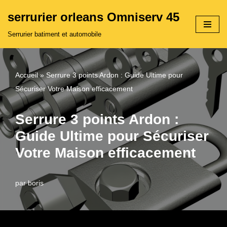
serrurier orleans Omniserv 45
Aller
Serrurier batiment et automobile
au
contenu
Accueil
»
Serrure 3 points Ardon : Guide Ultime pour
Sécuriser Votre Maison efficacement
Serrure 3 points Ardon :
Guide Ultime pour Sécuriser
Votre Maison efficacement
par
boris