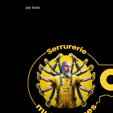
par
boris