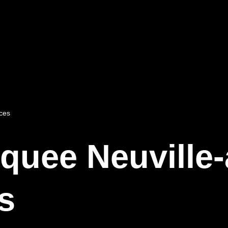
uces
oquee Neuville-
s