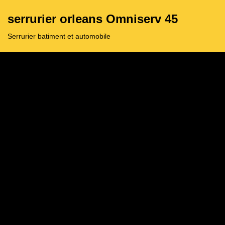
serrurier orleans Omniserv 45
Aller
Serrurier batiment et automobile
au
contenu