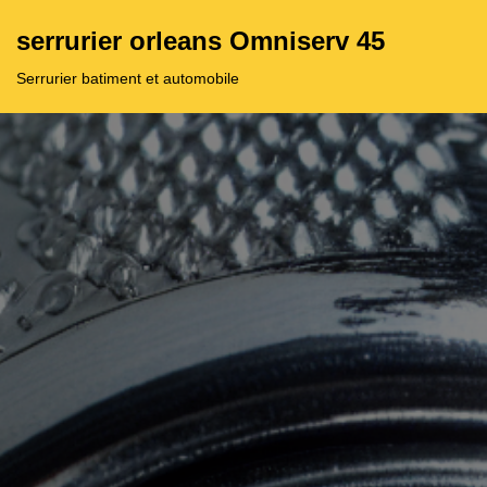
serrurier orleans Omniserv 45
Aller
Serrurier batiment et automobile
au
contenu