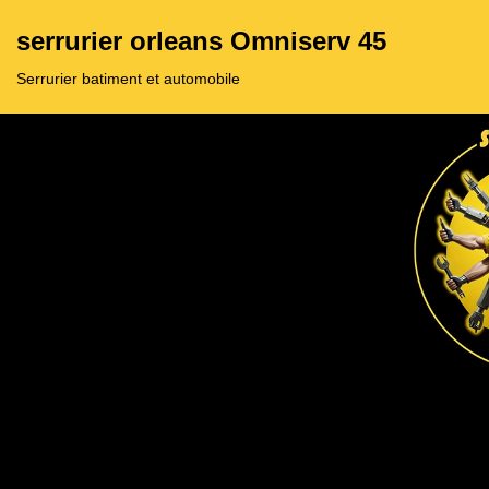
serrurier orleans Omniserv 45
Aller
Serrurier batiment et automobile
au
contenu