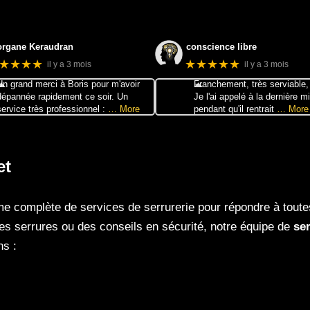
rgane Keraudran
conscience libre
★★★★
★★★★★
il y a 3 mois
il y a 3 mois
Un grand merci à Boris pour m'avoir
Franchement, très serviable, 
dépannée rapidement ce soir. Un
Je l'ai appelé à la dernière m
service très professionnel :
… More
pendant qu'il rentrait
… More
et
complète de services de serrurerie pour répondre à toute
lles serrures ou des conseils en sécurité, notre équipe de
ser
ns :