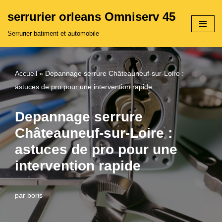
serrurier orleans Omniserv 45
Aller
Serrurier batiment et automobile
au
contenu
Accueil
»
Depannage serrure Châteauneuf-sur-Loire :
astuces de pro pour une intervention rapide
Depannage serrure
Châteauneuf-sur-Loire :
astuces de pro pour une
intervention rapide
par
boris