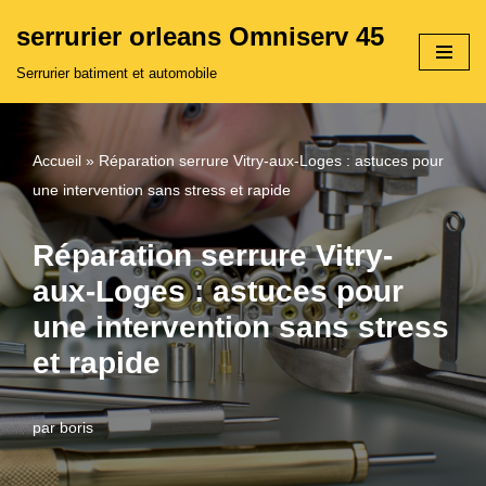
serrurier orleans Omniserv 45
Aller
Serrurier batiment et automobile
au
contenu
Accueil
»
Réparation serrure Vitry-aux-Loges : astuces pour
une intervention sans stress et rapide
Réparation serrure Vitry-
aux-Loges : astuces pour
une intervention sans stress
et rapide
par
boris