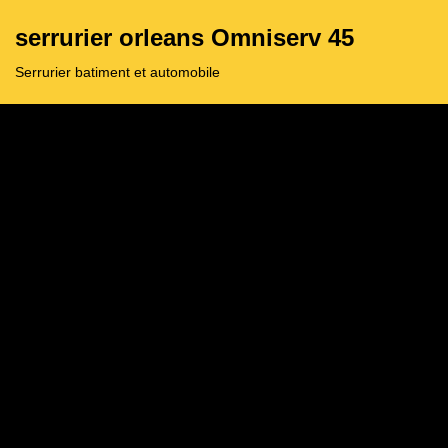
serrurier orleans Omniserv 45
Aller
Serrurier batiment et automobile
au
contenu