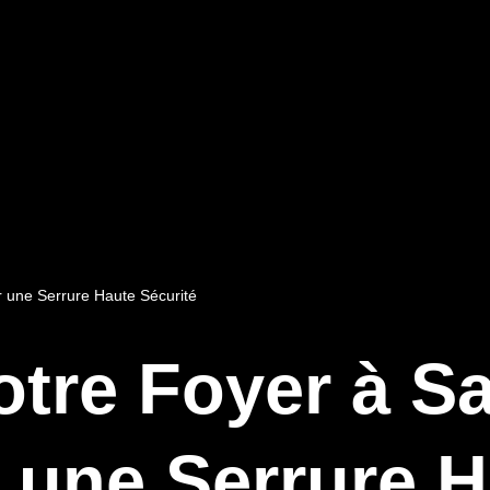
r une Serrure Haute Sécurité
tre Foyer à Sa
 une Serrure H