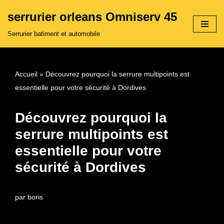
serrurier orleans Omniserv 45
Aller
Serrurier batiment et automobile
au
contenu
Accueil
»
Découvrez pourquoi la serrure multipoints est
essentielle pour votre sécurité à Dordives
Découvrez pourquoi la
serrure multipoints est
essentielle pour votre
sécurité à Dordives
par
boris