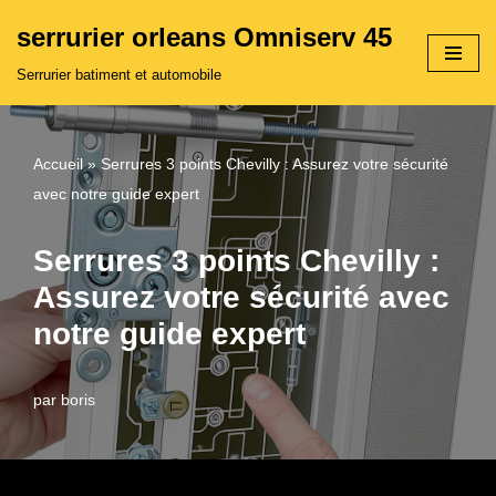
serrurier orleans Omniserv 45
Aller
Serrurier batiment et automobile
au
contenu
Accueil
»
Serrures 3 points Chevilly : Assurez votre sécurité
avec notre guide expert
Serrures 3 points Chevilly :
Assurez votre sécurité avec
notre guide expert
par
boris