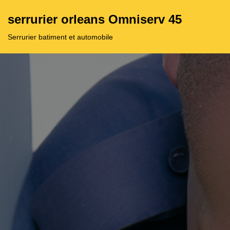
serrurier orleans Omniserv 45
Aller
Serrurier batiment et automobile
au
contenu