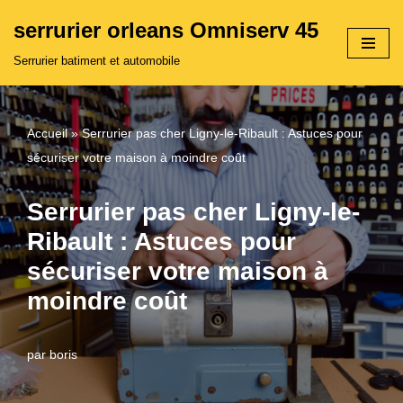
serrurier orleans Omniserv 45
Aller
Serrurier batiment et automobile
au
contenu
Accueil
»
Serrurier pas cher Ligny-le-Ribault : Astuces pour
sécuriser votre maison à moindre coût
Serrurier pas cher Ligny-le-
Ribault : Astuces pour
sécuriser votre maison à
moindre coût
par
boris