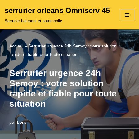
serrurier orleans Omniserv 45
Aller
Serrurier batiment et automobile
au
contenu
Accueil
»
Serrurier urgence 24h Semoy : votre solution
rapide et fiable pour toute situation
Serrurier urgence 24h
Semoy : votre solution
rapide et fiable pour toute
situation
par
boris