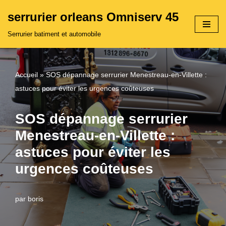
serrurier orleans Omniserv 45
Aller
Serrurier batiment et automobile
au
contenu
Accueil
»
SOS dépannage serrurier Menestreau-en-Villette :
astuces pour éviter les urgences coûteuses
SOS dépannage serrurier
Menestreau-en-Villette :
astuces pour éviter les
urgences coûteuses
par
boris